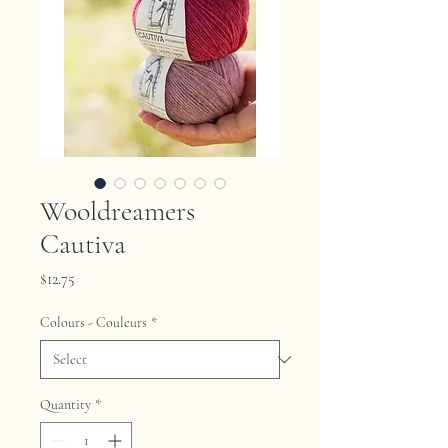
Wooldreamers
Cautiva
Price
$12.75
Colours - Couleurs
*
Quantity
*