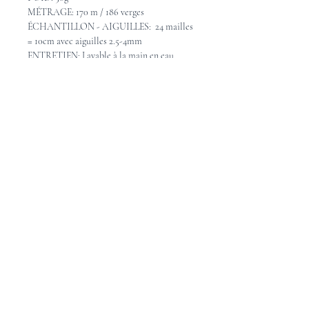
MÉTRAGE: 170 m / 186 verges
ÉCHANTILLON - AIGUILLES: 24 mailles
= 10cm avec aiguilles 2.5-4mm
ENTRETIEN: Lavable à la main en eau
froide, étendre pour sécher.
Pattern Ideas - Idées de
patron
Check out these great pattern ideas on
Ravelry
Consultez les idées de beaux patrons sur
Ravelry