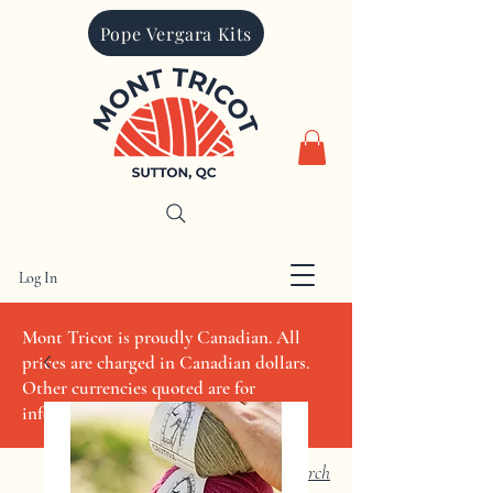
Pope Vergara Kits
Log In
CAD (C$)
Mont Tricot is proudly Canadian. All
prices are charged in Canadian dollars.
Other currencies quoted are for
informational purposes only
Search