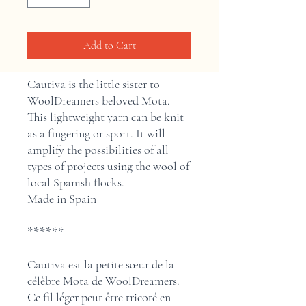
Add to Cart
Cautiva is the little sister to
WoolDreamers beloved Mota.
This lightweight yarn can be knit
as a fingering or sport. It will
amplify the possibilities of all
types of projects using the wool of
local Spanish flocks.
Made in Spain
******
Cautiva est la petite sœur de la
célèbre Mota de WoolDreamers.
Ce fil léger peut être tricoté en