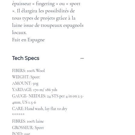
épaisseur « fingering » ou « sport
». Il élargira les possibilités de
tous types de projets grâce à la
laine issue de troupeaux espagnols
locaux.
Fait en Espagne
Tech Specs
FIBERS: 100% Wool
WEIGHT: Sport
AMOUNT: 50g
YARDAGE: 170 m/ 186 yds
GAUGE- NEEDLES: 24 STS per 4 in on 2.5-
4mm, US 1.5-6
CARE: Hand wash, lay flat to dry
******
FIBRES: 100% laine
GROSSEUR: Sport
POID: 50g