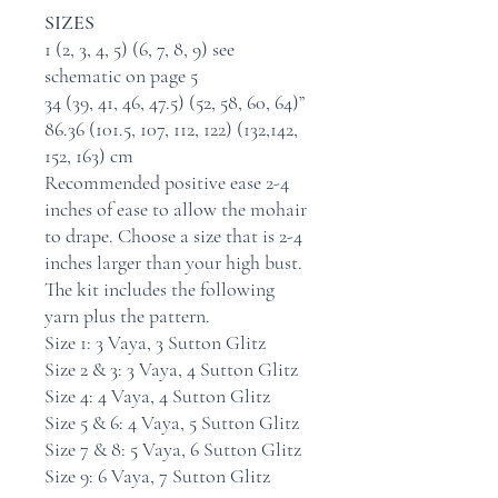
SIZES
1 (2, 3, 4, 5) (6, 7, 8, 9) see
schematic on page 5
34 (39, 41, 46, 47.5) (52, 58, 60, 64)”
86.36 (101.5, 107, 112, 122) (132,142,
152, 163) cm
Recommended positive ease 2-4
inches of ease to allow the mohair
to drape. Choose a size that is 2-4
inches larger than your high bust.
The kit includes the following
yarn plus the pattern.
Size 1: 3 Vaya, 3 Sutton Glitz
Size 2 & 3: 3 Vaya, 4 Sutton Glitz
Size 4: 4 Vaya, 4 Sutton Glitz
Size 5 & 6: 4 Vaya, 5 Sutton Glitz
Size 7 & 8: 5 Vaya, 6 Sutton Glitz
Size 9: 6 Vaya, 7 Sutton Glitz