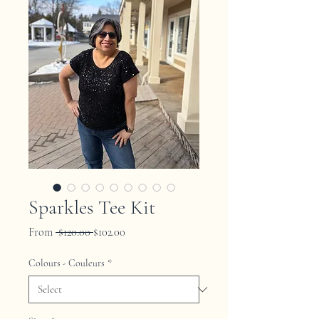
Sparkles Tee Kit
Regular
Sale
From
 $120.00 
$102.00
Price
Price
Colours - Couleurs
*