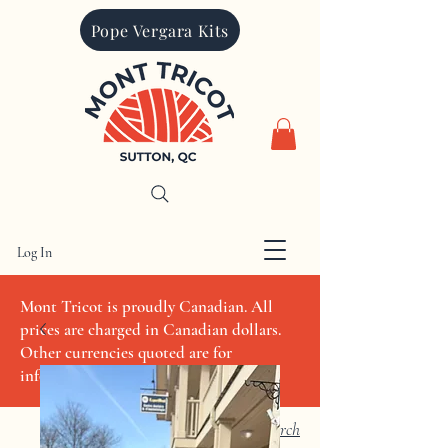
Pope Vergara Kits
Log In
CAD (C$)
Mont Tricot is proudly Canadian. All
prices are charged in Canadian dollars.
Other currencies quoted are for
informational purposes only
Search