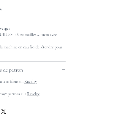
SW
verges
LES: 18-22 mailles = 10cm avec
a machine en eau froide, étendre pour
es de patron
attern ideas on
Ravelry
beaux patrons sur
Ravelry