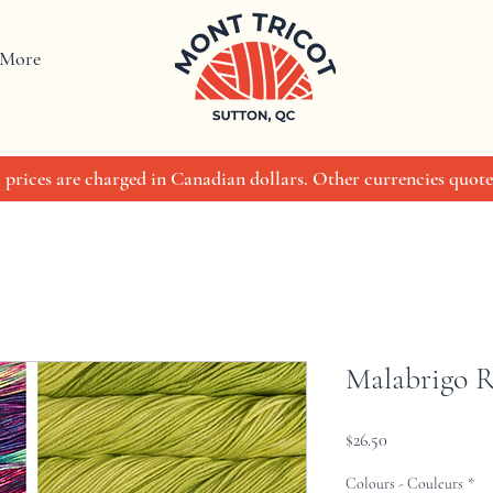
More
 prices are charged in Canadian dollars. Other currencies quote
Malabrigo R
Price
$26.50
Colours - Couleurs
*