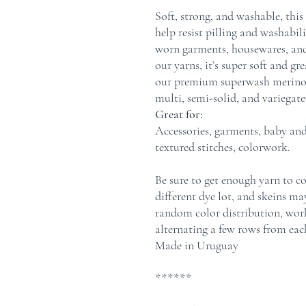
Soft, strong, and washable, this
help resist pilling and washabili
worn garments, housewares, and 
our yarns, it’s super soft and g
our premium superwash merino, 
multi, semi-solid, and variegat
Great for:
Accessories, garments, baby and 
textured stitches, colorwork.
Be sure to get enough yarn to co
different dye lot, and skeins m
random color distribution, work
alternating a few rows from each
Made in Uruguay
******