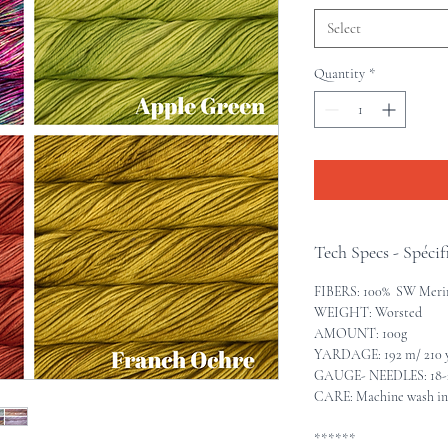
Select
Quantity
*
Tech Specs - Spécif
FIBERS: 100% SW Meri
WEIGHT: Worsted
AMOUNT: 100g
YARDAGE: 192 m/ 210 
GAUGE- NEEDLES: 18-22
CARE: Machine wash in c
******