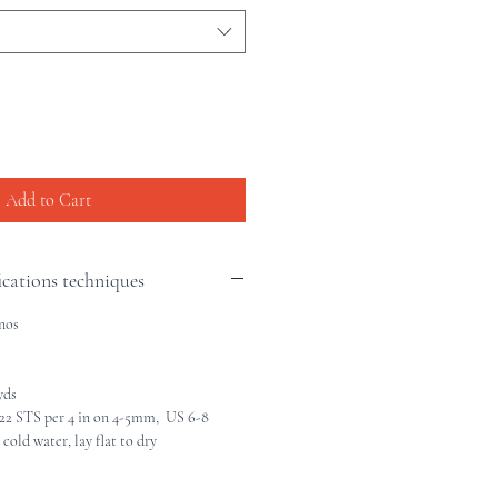
Add to Cart
ications techniques
nos
yds
 STS per 4 in on 4-5mm, US 6-8
old water, lay flat to dry