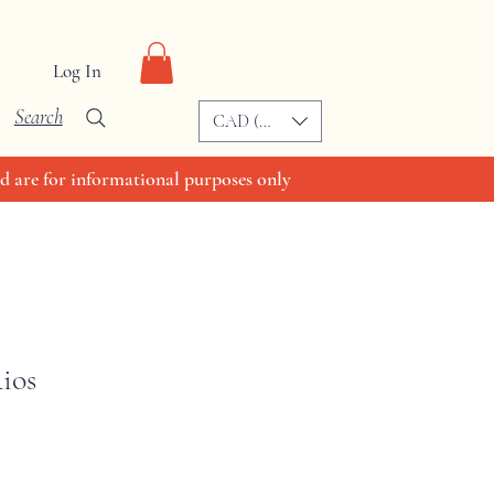
Log In
Search
CAD (C$)
d are for informational purposes only
ios