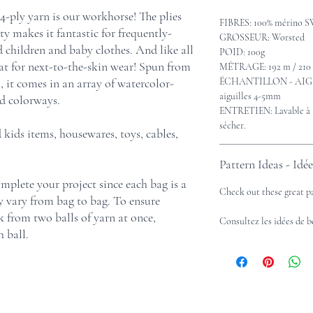
 4-ply yarn is our workhorse! The plies
FIBRES: 100% mérino 
ty makes it fantastic for frequently-
GROSSEUR: Worsted
children and baby clothes. And like all
POID: 100g
reat for next-to-the-skin wear! Spun from
MÉTRAGE: 192 m / 210 
it comes in an array of watercolor-
ÉCHANTILLON - AIGUIL
aiguilles 4-5mm
ed colorways.
ENTRETIEN: Lavable à l
sécher.
kids items, housewares, toys, cables,
Pattern Ideas - Idé
mplete your project since each bag is a
Check out these great p
ay vary from bag to bag. To ensure
 from two balls of yarn at once,
Consultez les idées de 
 ball.