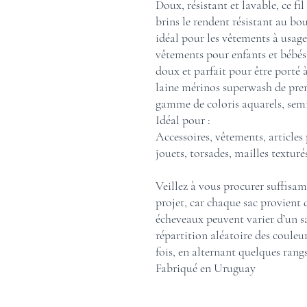
Doux, résistant et lavable, ce fil
brins le rendent résistant au bo
idéal pour les vêtements à usage 
vêtements pour enfants et bébés.
doux et parfait pour être porté 
laine mérinos superwash de premi
gamme de coloris aquarels, semi
Idéal pour :
Accessoires, vêtements, articles
jouets, torsades, mailles texturé
Veillez à vous procurer suffisa
projet, car chaque sac provient d
écheveaux peuvent varier d’un sa
répartition aléatoire des couleurs
fois, en alternant quelques rang
Fabriqué en Uruguay