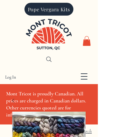
Pope Vergara Kits
Log In
CAD (C$)
Mont Tricot is proudly Canadian. All
prices are charged in Canadian dollars.
Other currencies quoted are for
informational purposes only
Search