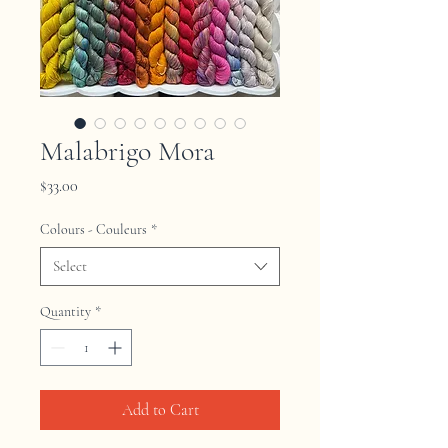
Malabrigo Mora
Price
$33.00
Colours - Couleurs
*
Select
Quantity
*
Add to Cart