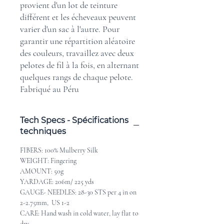
provient d'un lot de teinture
différent et les écheveaux peuvent
varier d'un sac à l'autre. Pour
garantir une répartition aléatoire
des couleurs, travaillez avec deux
pelotes de fil à la fois, en alternant
quelques rangs de chaque pelote.
Fabriqué au Péru
Tech Specs - Spécifications
techniques
FIBERS: 100% Mulberry Silk
WEIGHT: Fingering
AMOUNT: 50g
YARDAGE: 206m/ 225 yds
GAUGE- NEEDLES: 28-30 STS per 4 in on
2-2.75mm, US 1-2
CARE: Hand wash in cold water, lay flat to
dry