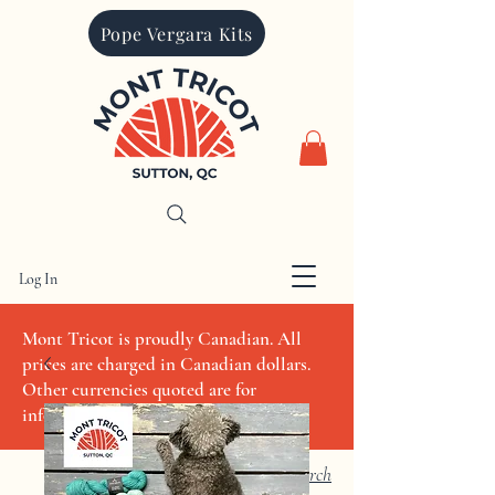
Pope Vergara Kits
Log In
CAD (C$)
Mont Tricot is proudly Canadian. All
prices are charged in Canadian dollars.
Other currencies quoted are for
informational purposes only
Search