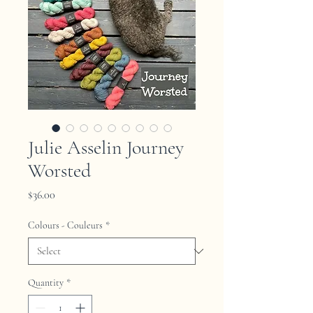
Julie Asselin Journey
Worsted
Price
$36.00
Colours - Couleurs
*
Quantity
*