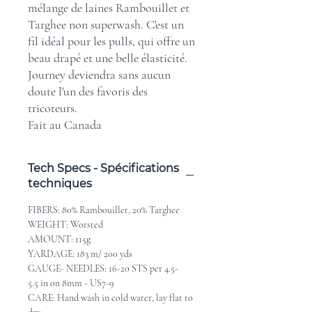
mélange de laines Rambouillet et
Targhee non superwash. C'est un
fil idéal pour les pulls, qui offre un
beau drapé et une belle élasticité.
Journey deviendra sans aucun
doute l'un des favoris des
tricoteurs.
Fait au Canada
Tech Specs - Spécifications
techniques
FIBERS: 80% Rambouillet, 20% Targhee
WEIGHT: Worsted
AMOUNT: 115
g
YARDAGE: 183 m/ 200 yds
GAUGE- NEEDLES: 16-20 STS per 4.5-
5.5 in on 8mm - US7-9
CARE: Hand wash in cold water, lay flat to