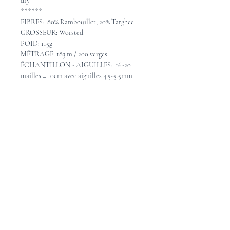
dry
******
FIBRES: 80% Rambouillet, 20% Targhee
GROSSEUR: Worsted
POID: 115g
MÉTRAGE: 183 m / 200 verges
ÉCHANTILLON - AIGUILLES: 16-20
mailles = 10cm avec aiguilles 4.5-5.5mm
ENTRETIEN: Lavable à la main en eau
froide, étendre pour sécher.
Pattern Ideas - Idées de
patron
Check out these great pattern ideas on
Ravelry
Consultez les idées de beaux patrons sur
Ravelry