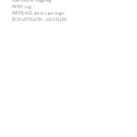
GROSSEUR: Fingering
POID: 115g
MÉTRAGE: 366 m / 400 verges
ÉCHANTILLON - AIGUILLES:
28 mailles = 10cm avec aiguilles 2.75mm
ENTRETIEN: Lavable à la main en eau
froide, étendre pour sécher.
Pattern Ideas - Idées de
patron
Check out these great pattern ideas on
Ravelry
Consultez les idées de beaux patrons sur
Ravelry