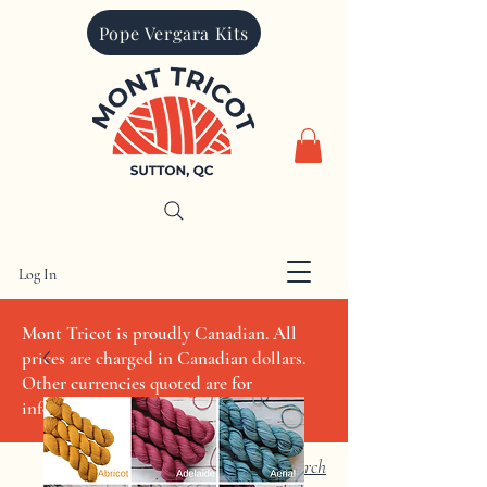
Pope Vergara Kits
Log In
CAD (C$)
Mont Tricot is proudly Canadian. All
prices are charged in Canadian dollars.
Other currencies quoted are for
informational purposes only
Search