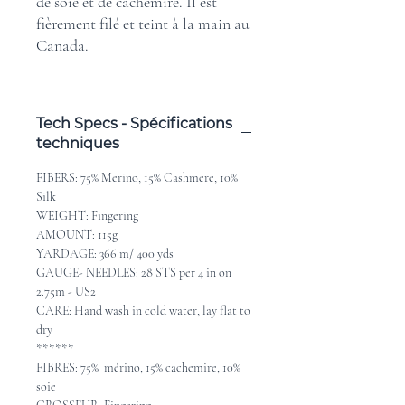
de soie et de cachemire. Il est
fièrement filé et teint à la main au
Canada.
Tech Specs - Spécifications
techniques
FIBERS: 75% Merino, 15% Cashmere, 10%
Silk
WEIGHT: Fingering
AMOUNT: 115g
YARDAGE: 366 m/ 400 yds
GAUGE- NEEDLES: 28 STS per 4 in on
2.75m - US2
CARE: Hand wash in cold water, lay flat to
dry
******
FIBRES: 75% mérino, 15% cachemire, 10%
soie