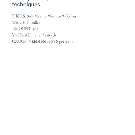
techniques
FIBERS: 80% Merino Wool, 20% Nylon
WEIGHT: Bulky
AMOUNT: 50g
YARDAGE: 125 m/ 136 yds
GAUGE- NEEDLES: 14 STS per 4 in on
6mm, US10
CARE: Hand wash in cold water, and lay
flat to dry
******
FIBRES: 80% mérino, 20% nylon
GROSSEUR: Bulky
POID: 50g
MÉTRAGE: 125 m / 136 verges
ÉCHANTILLON - AIGUILLES: 14 mailles
= 10cm avec aiguilles 6mm
ENTRETIEN: Lavable à la main en eau
froide, étendre pour sécher.
Pattern Ideas - Idées de