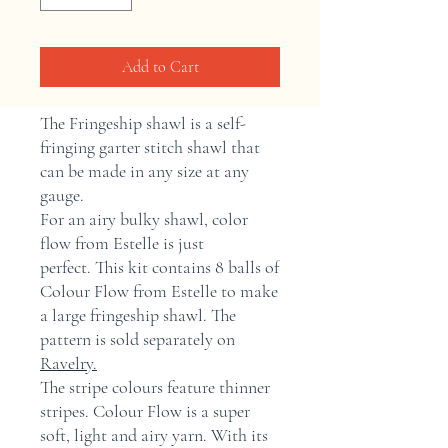
Add to Cart
The Fringeship shawl is a self-
fringing garter stitch shawl that
can be made in any size at any
gauge.
For an airy bulky shawl, color
flow from Estelle is just
perfect. This kit contains 8 balls of
Colour Flow from Estelle to make
a large fringeship shawl. The
pattern is sold separately on
Ravelry.
The stripe colours feature thinner
stripes. Colour Flow is a super
soft, light and airy yarn. With its