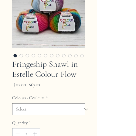
Fringeship Shawl in
Estelle Colour Flow
Regular
Sale
 $112.00 
$67.20
Price
Price
Colours - Couleurs
*
Quantity
*