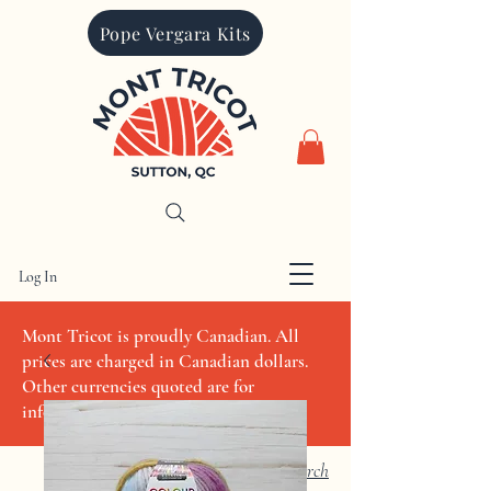
Pope Vergara Kits
Log In
CAD (C$)
Mont Tricot is proudly Canadian. All
prices are charged in Canadian dollars.
Other currencies quoted are for
informational purposes only
Search