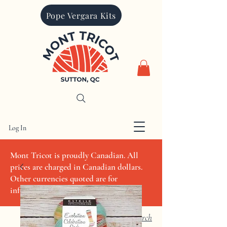
Pope Vergara Kits
Log In
CAD (C$)
Mont Tricot is proudly Canadian. All
prices are charged in Canadian dollars.
Other currencies quoted are for
informational purposes only
Search