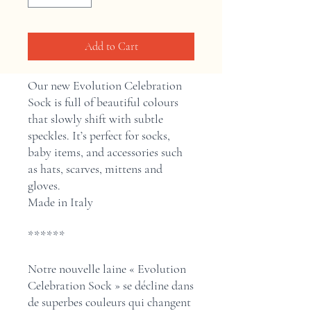
Add to Cart
Our new Evolution Celebration
Sock is full of beautiful colours
that slowly shift with subtle
speckles. It’s perfect for socks,
baby items, and accessories such
as hats, scarves, mittens and
gloves.
Made in Italy
******
Notre nouvelle laine « Evolution
Celebration Sock » se décline dans
de superbes couleurs qui changent