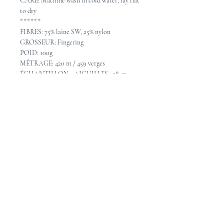
CARE: Machine wash in cold water, lay flat
to dry
******
FIBRES: 75% laine SW, 25% nylon
GROSSEUR: Fingering
POID: 100g
MÉTRAGE: 420 m / 459 verges
ÉCHANTILLON - AIGUILLES: 28-32
mailles = 10cm avec aiguilles 2.25-3.25mm
ENTRETIEN: Lavable à la machine en eau
froide, étendre pour sécher.
Pattern Ideas - Idées de
patron
Check out these great pattern ideas o
n
Ravelry
Consultez les idées de beaux patrons sur
Ravelry