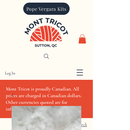
Pope Vergara Kits
Log In
CAD (C$)
Mont Tricot is proudly Canadian. All
prices are charged in Canadian dollars.
Other currencies quoted are for
informational purposes only
Search