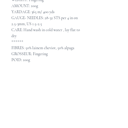
AMOUNT: 100g
YARDAGE: 365 m/ 400 yds
GAUGE- NEEDLES: 28-32 STS per 4 in on
2.5-3mm, US 1.5-2.5
CARE: Hand wash in cold water , lay flat to
dry
******
FIBRES: 50% lainem cheviot, 50% alpaga
GROSSEUR: Fingering
POID: 100g
MÉTRAGE: 365 m / 400 verges
ÉCHANTILLON - AIGUILLES: 28-32
mailles = 10cm avec aiguilles 2.5-3mm
ENTRETIEN: Lavable à la main en eau
froide, étendre pour sécher.
Pattern Ideas - Idées de
patron
Check out these great pattern ideas on