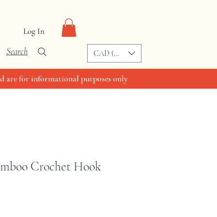
Log In
Search
CAD (C$)
d are for informational purposes only
amboo Crochet Hook
e
ce