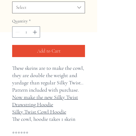
Select
Quantity
*
Add to Cart
These skeins are to make the cowl,
they are double the weight and
yardage than regular Silky Twist..
Pattern included with purchase.
Now make the new Silky Twist
Drawstring Hoodie
Silky Twist Cowl Hoodie
The cowl, hoodie takes 1 skein
******