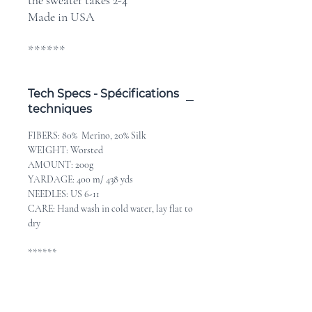
the sweater takes 2-4
Made in USA
******
Tech Specs - Spécifications
techniques
FIBERS: 80% Merino, 20% Silk
WEIGHT: Worsted
AMOUNT: 200g
YARDAGE: 400 m/ 438 yds
NEEDLES: US 6-11
CARE: Hand wash in cold water, lay flat to
dry
******
FIBRES: 80% mérino, 20% soie
GROSSEUR: Worsted
POID: 200g