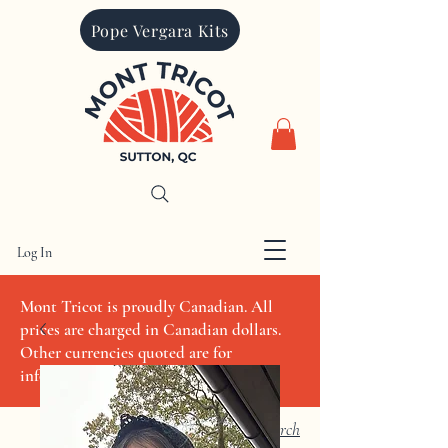
Pope Vergara Kits
Log In
CAD (C$)
Mont Tricot is proudly Canadian. All
prices are charged in Canadian dollars.
Other currencies quoted are for
informational purposes only
Search