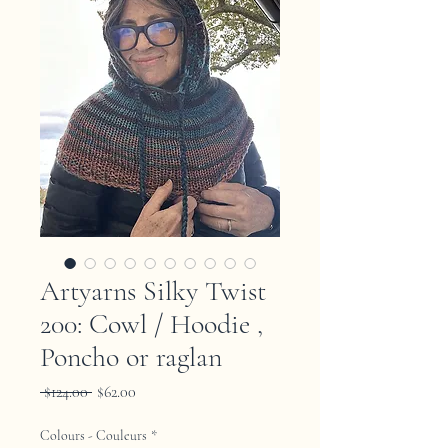
Artyarns Silky Twist
200: Cowl / Hoodie ,
Poncho or raglan
Regular
Sale
 $124.00 
$62.00
Price
Price
Colours - Couleurs
*