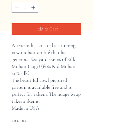
Add to Cart
Artyarns has created a stunning
new mohair ombré that has a
generous 620 yard skeins of Silk
Mohair (50gr) (60% Kid Mohair,
40% silk)
The beautiful cowl pictured
pattern is available free and is
perfect for 1 skein. The nuage wrap
takes 2 skeins.
Made in USA
******