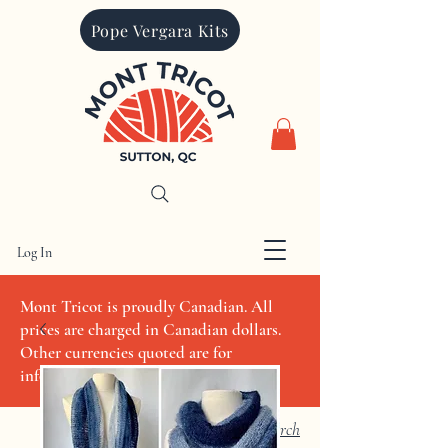
Pope Vergara Kits
Log In
CAD (C$)
Mont Tricot is proudly Canadian. All
prices are charged in Canadian dollars.
Other currencies quoted are for
informational purposes only
Search