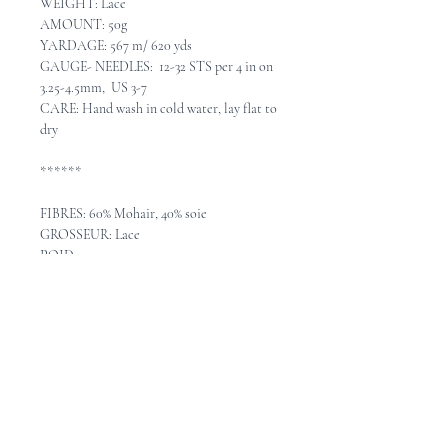
WEIGHT: Lace
AMOUNT: 50g
YARDAGE: 567 m/ 620 yds
GAUGE- NEEDLES: 12-32 STS per 4 in on
3.25-4.5mm, US 3-7
CARE: Hand wash in cold water, lay flat to
dry
******
FIBRES: 60% Mohair, 40% soie
GROSSEUR: Lace
POID: 50g
MÉTRAGE: 567 m / 620 verges
ÉCHANTILLON - AIGUILLES: 12-
32 mailles = 10cm avec aiguilles 3.25-4.5mm
ENTRETIEN: Lavable à la main en eau
froide, étendre pour sécher.
Pattern Ideas - Idées de
patron