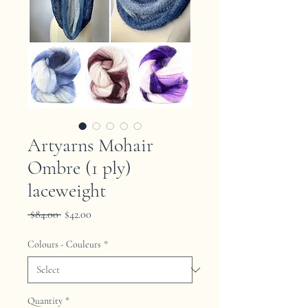
Artyarns Mohair
Ombre (1 ply)
laceweight
Regular
Sale
 $84.00 
$42.00
Price
Price
Colours - Couleurs
*
Quantity
*