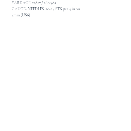
YARDAGE: 238 m/ 260 yds
GAUGE- NEEDLES: 20-24 STS per 4 in on
4mm (US6)
CARE: Machine wash in cold water, lay flat
to dry
******
FIBRES: 90% mérino, 10% soie
GROSSEUR: Fingering
POID: 115g
MÉTRAGE: 230 m / 252 verges
ÉCHANTILLON - AIGUILLES: 20 à
24mailles = 10cm avec aiguilles 4mm
ENTRETIEN: Lavable à la machine en eau
froide, étendre pour sécher.
Home