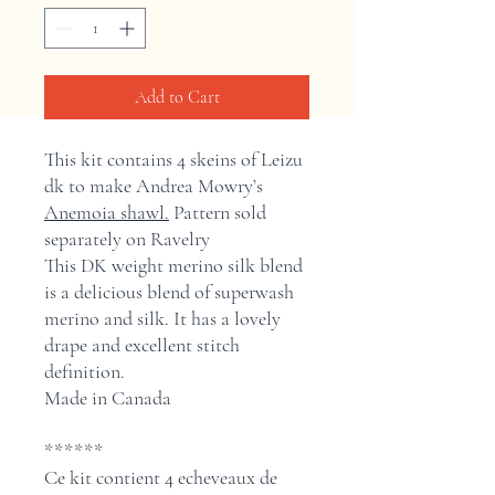
Add to Cart
This kit contains 4 skeins of Leizu
dk to make Andrea Mowry’s
Anemoia shawl.
Pattern sold
separately on Ravelry
This DK weight merino silk blend
is a delicious blend of superwash
merino and silk. It has a lovely
drape and excellent stitch
definition.
Made in Canada
******
Ce kit contient 4 echeveaux de