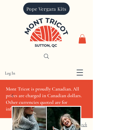
Pope Vergara Kits
Log In
CAD (C$)
Mont Tricot is proudly Canadian. All
prices are charged in Canadian dollars.
Other currencies quoted are for
informational purposes only
Search