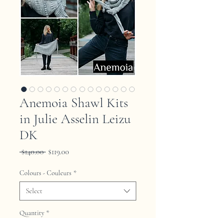
Anemoia Shawl Kits
in Julie Asselin Leizu
DK
Regular
Sale
 $140.00 
$119.00
Price
Price
Colours - Couleurs
*
Select
Quantity
*