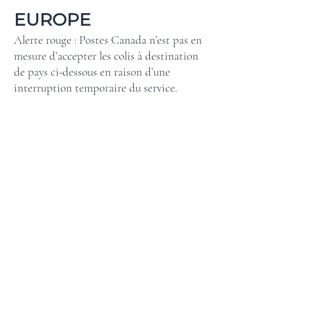
EUROPE
Alerte rouge : Postes Canada n’est pas en
mesure d’accepter les colis à destination
de pays ci-dessous en raison d’une
interruption temporaire du service.
Date de publication : 07 juillet 2026
Destinations de l’Union européenne :
Suspension des services postaux
Veuillez consulter la
page de poste canada
pour plus de détails
Retour &
Politique d'échange
Échanges
Les fils peuvent être retournés dans leur
état d'origine et bénéficier d'un avoir en