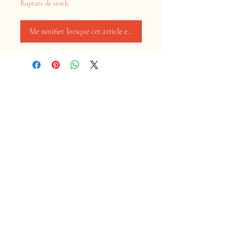
Rupture de stock
Me notifier lorsque cet article est disponible
Maison
Boutique
Contact
Politique du magasin
Expédition et retours
Facebook
Instagram