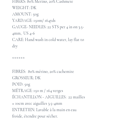
FIBERS: 80% Merino, 20% Cashmere
WEIGHT: DK
AMOUNT: 50g
YARDAGE: 150m/ 164yds
GAUGE- NEEDLES: 22 STS per 4 in on 3.5-
4mm, US 4-6
CARE: Hand wash in cold water, lay flat to
dry
******
FIBRES: 80% mérino, 20% cachemire
GROSSEUR: DK
POID: 50g
MÉTRAGE: 150 m / 164 verges
ÉCHANTILLON - AIGUILLES: 22 mailles
= 10cm avec aiguilles 3.5-4mm
ENTRETIEN: Lavable à la main en eau
froide, étendre pour sécher.
Pattern Ideas - Idées de