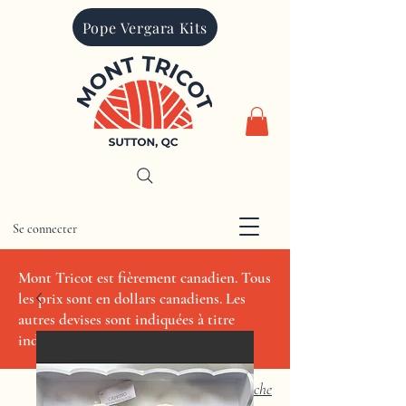
Pope Vergara Kits
Se connecter
CAD (C$)
Mont Tricot est fièrement canadien. Tous
les prix sont en dollars canadiens. Les
autres devises sont indiquées à titre
indicatif seulement.
Recherche