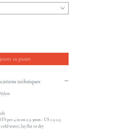
jouter au panier
ications techniques
 Nylon
yds
 per 4 in on 2.5-3mm - US 1.5-2.5
old water, lay flat to dry