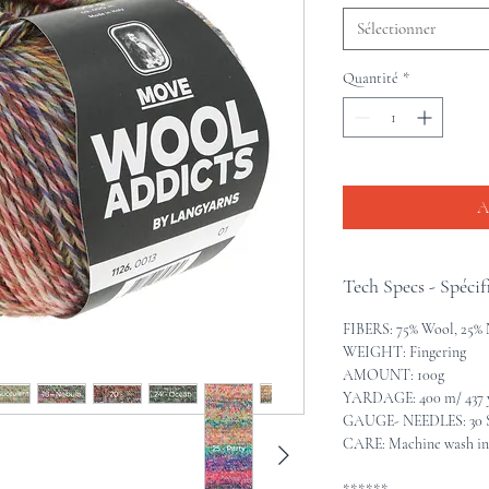
Sélectionner
Quantité
*
A
Tech Specs - Spécif
FIBERS: 75% Wool, 25%
WEIGHT: Fingering
AMOUNT: 100g
YARDAGE: 400 m/ 437 
GAUGE- NEEDLES: 30 STS
CARE: Machine wash in c