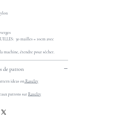
nylon
verges
LES: 30 mailles = 10cm avec
a machine, étendre pour sécher.
es de patron
attern ideas on
Ravelry
beaux patrons sur
Ravelry