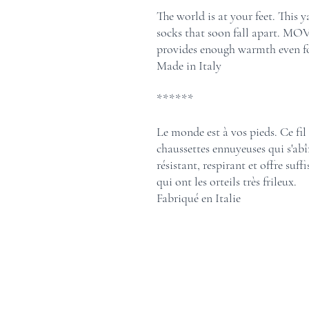
The world is at your feet. This
socks that soon fall apart. MOV
provides enough warmth even for
Made in Italy
******
Le monde est à vos pieds. Ce fil
chaussettes ennuyeuses qui s'a
résistant, respirant et offre s
qui ont les orteils très frileux.
Fabriqué en Italie