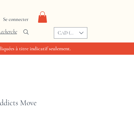
Se connecter
echerche
CAD (C$)
iquées à titre indicatif seulement.
ddicts Move