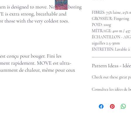
******
 yarn is designed to move. No more boring
FIBRES: 75% laine, 25% 
E is extra strong, breathable and
GROSSEUR: Fingering
 those with the very coldest toes.
POID: 100g
MÉTRAGE: 400 m / 437 
ÉCHANTILLON - AIGUIL
aiguilles 2.5-3mm
ENTRETIEN: Lavable à l
 est conçu pour bouger. Fini les
bîment rapidement. MOVE est ultra-
Pattern Ideas - Idé
uffisamment de chaleur, même pour ceux
Check out these great p
Consultez les idées de 