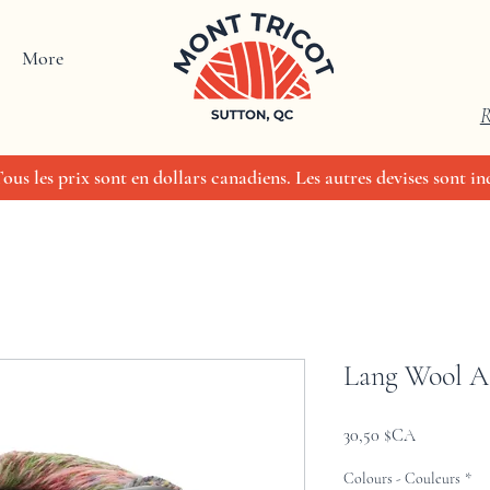
More
R
us les prix sont en dollars canadiens. Les autres devises sont ind
Lang Wool A
Prix
30,50 $CA
Colours - Couleurs
*