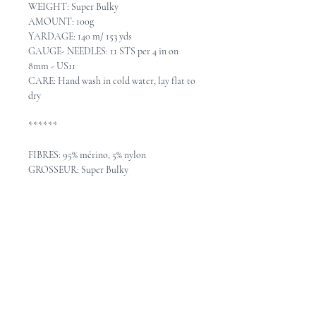
WEIGHT: Super Bulky
AMOUNT: 100g
YARDAGE: 140 m/ 153 yds
GAUGE- NEEDLES: 11 STS per 4 in on
8mm - US11
CARE: Hand wash in cold water, lay flat to
dry
******
FIBRES: 95% mérino, 5% nylon
GROSSEUR: Super Bulky
POID: 100g
MÉTRAGE: 140 m / 153 verges
ÉCHANTILLON - AIGUILLES: 11 mailles
= 10cm avec aiguilles 8mm
ENTRETIEN: Lavable à la main en eau
froide, étendre pour sécher.
Pattern Ideas - Idées de
patron