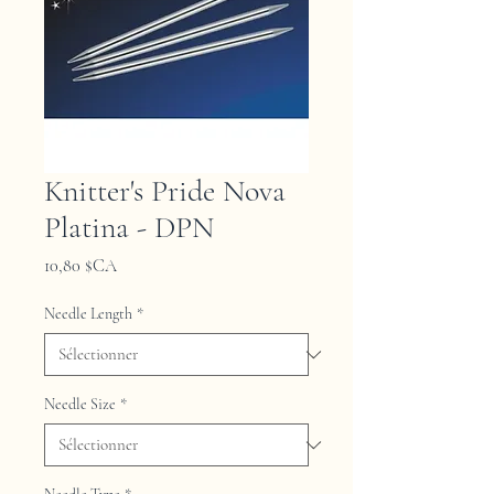
Knitter's Pride Nova
Platina - DPN
Prix
10,80 $CA
Needle Length
*
Needle Size
*