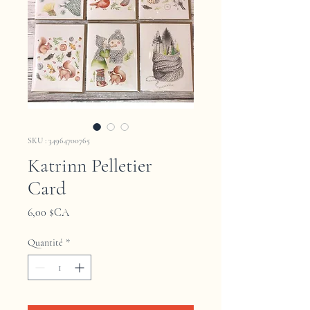
SKU : 34964700765
Katrinn Pelletier
Card
Prix
6,00 $CA
Quantité
*