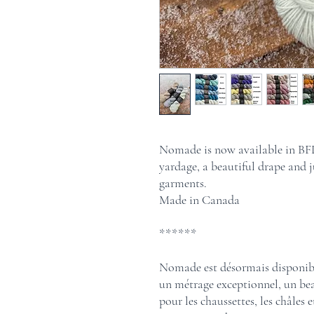
Nomade is now available in BFL
yardage, a beautiful drape and j
garments.
Made in Canada
******
Nomade est désormais disponible
un métrage exceptionnel, un bea
pour les chaussettes, les châles e