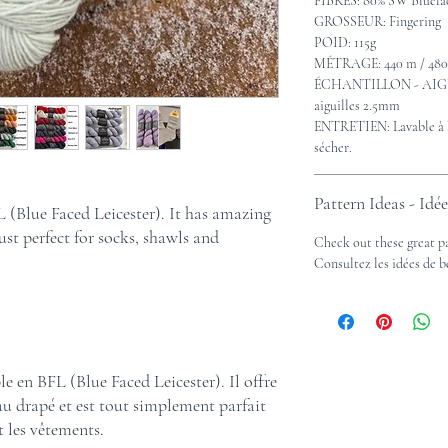
FIBRES: 80% SW Bluefac
GROSSEUR: Fingering
POID: 115g
MÉTRAGE: 440 m / 480
ÉCHANTILLON - AIGUIL
aiguilles 2.5mm
ENTRETIEN: Lavable à l
sécher.
Pattern Ideas - Idé
 (Blue Faced Leicester). It has amazing
ust perfect for socks, shawls and
Check out these great p
Consultez les idées de 
 en BFL (Blue Faced Leicester). Il offre
u drapé et est tout simplement parfait
t les vêtements.