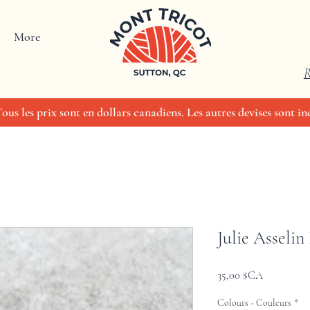
More
R
us les prix sont en dollars canadiens. Les autres devises sont ind
Julie Asseli
Prix
35,00 $CA
Colours - Couleurs
*