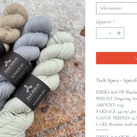
Sélectionner
Quantité
*
A
Tech Specs - Spécif
FIBERS: 80% SW Bluefac
WEIGHT: Fingering, So
AMOUNT: 115g
YARDAGE: 440 m/ 480 
GAUGE- NEEDLES: 24 S
CARE: Machine wash in c
******