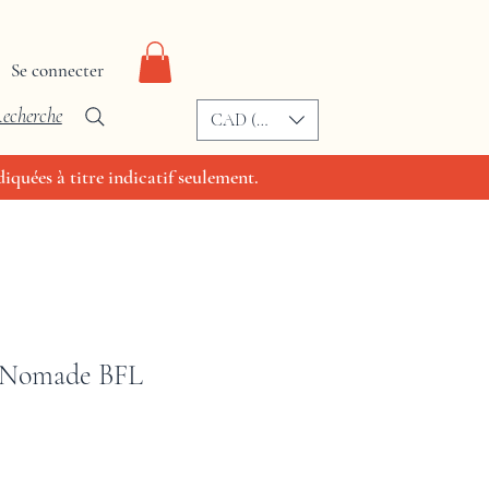
Se connecter
echerche
CAD (C$)
iquées à titre indicatif seulement.
n Nomade BFL