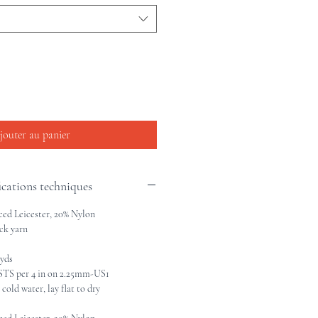
jouter au panier
ications techniques
ed Leicester, 20% Nylon
ck yarn
yds
TS per 4 in on 2.25mm-US1
old water, lay flat to dry