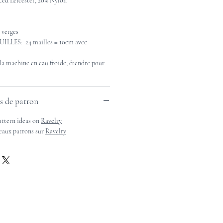
ed Leicester, 20% Nylon
 verges
LES: 24 mailles = 10cm avec
a machine en eau froide, étendre pour
es de patron
attern ideas on
Ravelry
beaux patrons sur
Ravelry