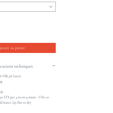
jouter au panier
ications techniques
% Silk,4% Lurex
ng
yds
 STS per 4 in on 4-6mm - US6-10
 water, lay flat to dry