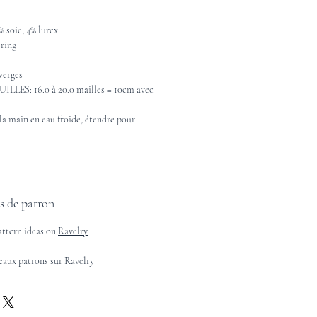
 soie, 4% lurex
ring
verges
ES: 16.0 à 20.0 mailles = 10cm avec
 main en eau froide, étendre pour
es de patron
attern ideas on
Ravelry
beaux patrons sur
Ravelry