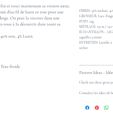
******
lin et voici maintenant sa version sœur,
FIBRES: 56% mohair, 40%
née d'un fil de lurex or rose pour une
GROSSEUR: Lace-Finge
doigt. On peut la tricoter dans une
POID: 25g
z-vous à la découvrir dans toute sa
MÉTRAGE: 137 m / 150 
ÉCHANTILLON - AIGUILL
40% soie, 4% Lurex
aiguilles 4-6mm
ENTRETIEN: Lavable à la
sécher.
l'eau froide
Pattern Ideas - Idé
Check out these great p
Consultez les idées de 