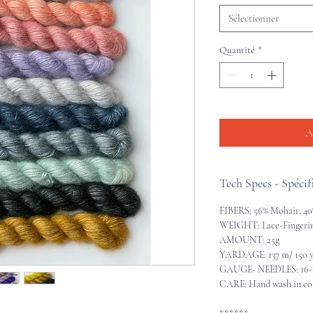
Sélectionner
Quantité
*
A
Tech Specs - Spécif
FIBERS: 56% Mohair, 40
WEIGHT: Lace-Fingeri
AMOUNT: 25g
YARDAGE: 137 m/ 150 
GAUGE- NEEDLES: 16-20
CARE: Hand wash in cold