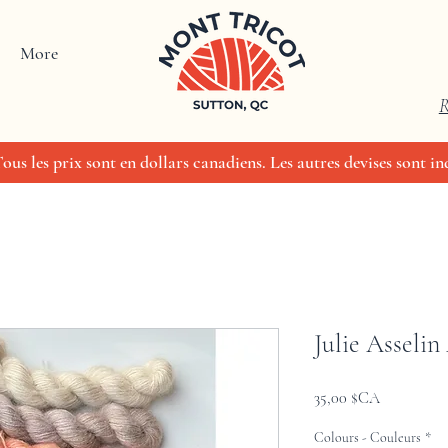
More
R
us les prix sont en dollars canadiens. Les autres devises sont ind
Julie Asselin
Prix
35,00 $CA
Colours - Couleurs
*