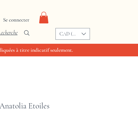
Se connecter
echerche
CAD (C$)
iquées à titre indicatif seulement.
 Anatolia Etoiles