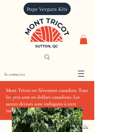
Pope Vergara Kits
Se connecter
CAD (C$)
Mont Tricot est fièrement canadien. Tous
les prix sont en dollars canadiens. Les
autres devises sont indiquées à titre
indicatif seulement.
Recherche