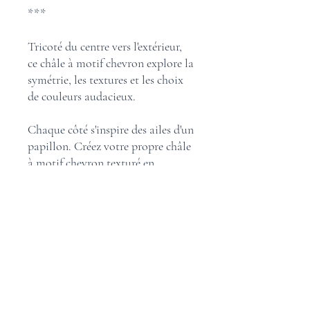
***
Tricoté du centre vers l'extérieur,
ce châle à motif chevron explore la
symétrie, les textures et les choix
de couleurs audacieux.
Chaque côté s'inspire des ailes d'un
papillon. Créez votre propre châle
à motif chevron texturé en
utilisant une variété de couleurs et
de fils originaux.
Ce kit comprend la laine présentée
sur la photo. Chaque kit est
unique. Le patron est inclus.