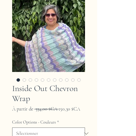
Inside Out Chevron
Wrap
Prix
Prix
À partir de
 334,00 $CA 
150,30 $CA
original
promotionnel
Color Options - Couleurs
*