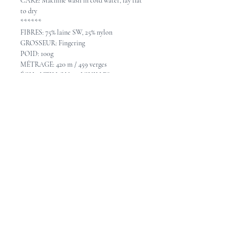
CARE: Machine wash in cold water, lay flat
to dry
******
FIBRES: 75% laine SW, 25% nylon
GROSSEUR: Fingering
POID: 100g
MÉTRAGE: 420 m / 459 verges
ÉCHANTILLON - AIGUILLES: 28-32
mailles = 10cm avec aiguilles 2.25-3.25mm
ENTRETIEN: Lavable à la machine en eau
froide, étendre pour sécher.
Pattern Ideas - Idées de
patron
Check out these great pattern ideas o
n
Ravelry
Consultez les idées de beaux patrons sur
Ravelry