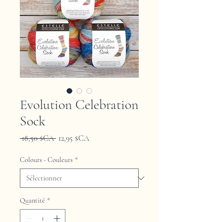
Evolution Celebration
Sock
Prix
Prix
 18,50 $CA 
12,95 $CA
original
promotionnel
Colours - Couleurs
*
Quantité
*