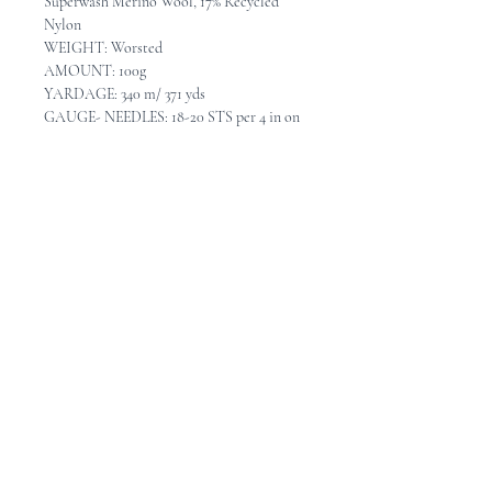
Superwash Merino Wool, 17% Recycled
Nylon
WEIGHT: Worsted
AMOUNT: 100g
YARDAGE: 340 m/ 371 yds
GAUGE- NEEDLES: 18-20 STS per 4 in on
4.5-5mm, US7-8
CARE: Hand wash in cold water, and lay
flat to dry.
******
FIBRES: 83% mérino supewash, 17% Nylon
GROSSEUR: Worsted
POID: 100g
MÉTRAGE: 340m / 371 verges
ÉCHANTILLON - AIGUILLES: 18-
20 mailles = 10cm avec aiguilles 4.5-5mm
ENTRETIEN: Lavable à la main en eau
froide, étendre pour sécher.
Pattern Ideas - Idées de
patron