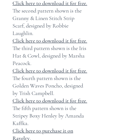
Click here to download it for free
.
The second pattern shown is the
Granny & Linen Stitch Strip
Scarf, designed by Robbie
Laughlin.
Click here to download it for free
.
The third pattern shown is the Iris
Hat & Cowl, designed by Marsha
Peacock.
Click here to download it for free
.
The fourth pattern shown is the
Golden Waves Poncho, designed
by Trish Campbell.
Click here to download it for free
.
The fifth pattern shown is the
Stripey Boxy Henley by Amanda
Kaffka.
Click here to purchase it on
Ravelry
.