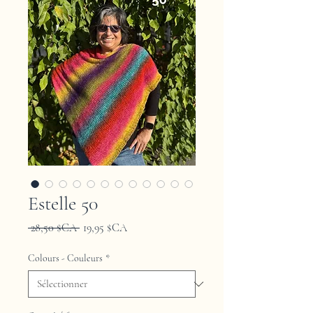
Estelle 50
Prix
Prix
 28,50 $CA 
19,95 $CA
original
promotionnel
Colours - Couleurs
*