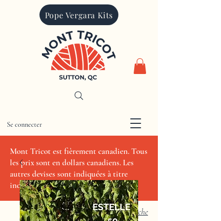
Pope Vergara Kits
Se connecter
CAD (C$)
Mont Tricot est fièrement canadien. Tous
les prix sont en dollars canadiens. Les
autres devises sont indiquées à titre
indicatif seulement.
Recherche