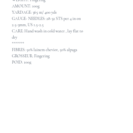
AMOUNT: 100g
YARDAGE: 365 m/ 400 yds
GAUGE- NEEDLES: 28-32 STS per 4 in on
2.5-3mm, US 1.5-2.5
CARE: Hand wash in cold water , lay flat to
dry
******
FIBRES: 50% lainem cheviot, 50% alpaga
GROSSEUR: Fingering
POID: 100g
MÉTRAGE: 365 m / 400 verges
ÉCHANTILLON - AIGUILLES: 28-32
mailles = 10cm avec aiguilles 2.5-3mm
ENTRETIEN: Lavable à la main en eau
froide, étendre pour sécher.
Pattern Ideas - Idées de
patron
Check out these great pattern ideas on