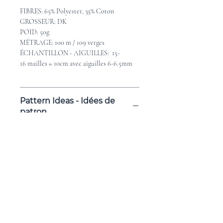
FIBRES: 65% Polyester, 35% Coton
GROSSEUR: DK
POID: 50g
MÉTRAGE: 100 m / 109 verges
ÉCHANTILLON - AIGUILLES: 15-
16 mailles = 10cm avec aiguilles 6-6.5mm
Pattern Ideas - Idées de
patron
Check out these great pattern ideas on
Ravelry
Consultez les idées de beaux patrons sur
Ravelry