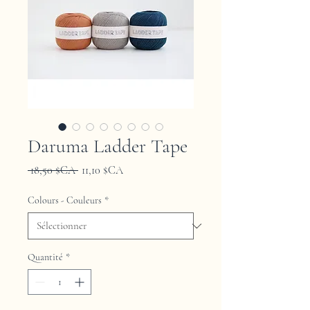
Daruma Ladder Tape
Prix
Prix
 18,50 $CA 
11,10 $CA
original
promotionnel
Colours - Couleurs
*
Quantité
*