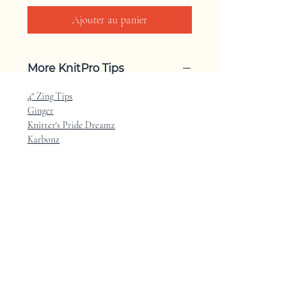
Ajouter au panier
More KnitPro Tips
4" Zing Tips
Ginger
Knitter's Pride Dreamz
Karbonz
Maison
Boutique
Contact