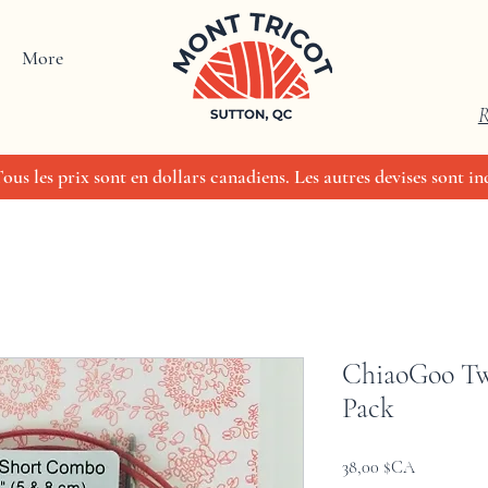
More
R
us les prix sont en dollars canadiens. Les autres devises sont ind
ChiaoGoo Tw
Pack
Prix
38,00 $CA