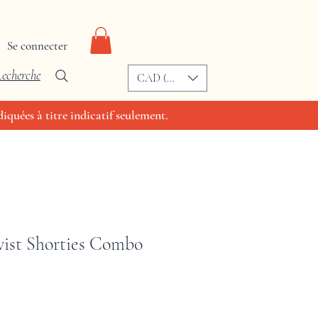
Se connecter
echerche
CAD (C$)
iquées à titre indicatif seulement.
ist Shorties Combo