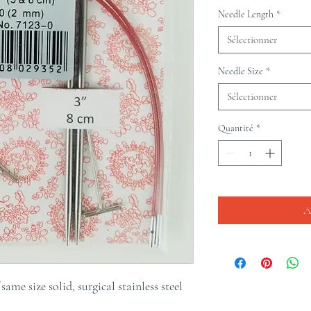
Needle Length
*
Sélectionner
Needle Size
*
Sélectionner
Quantité
*
A
same size solid, surgical stainless steel