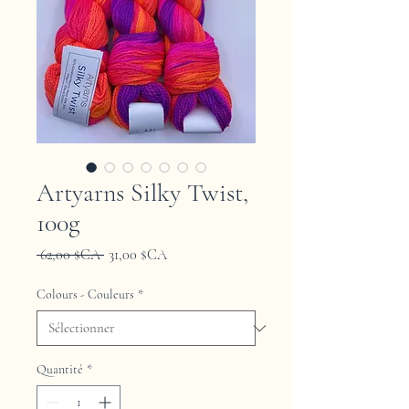
Artyarns Silky Twist,
100g
Prix
Prix
 62,00 $CA 
31,00 $CA
original
promotionnel
Colours - Couleurs
*
Quantité
*