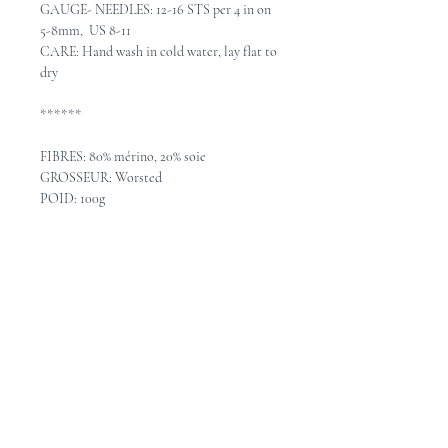
GAUGE- NEEDLES: 12-16 STS per 4 in on
5-8mm, US 8-11
CARE: Hand wash in cold water, lay flat to
dry
******
FIBRES: 80% mérino, 20% soie
GROSSEUR: Worsted
POID: 100g
MÉTRAGE: 200 m / 220 verges
ÉCHANTILLON - AIGUILLES: 12-
16 mailles = 10cm avec aiguilles 5-8mm
ENTRETIEN: Lavable à la main en eau
froide, étendre pour sécher.
Pattern Ideas - Idées de
patron
Check out these great pattern ideas on
Ravelry