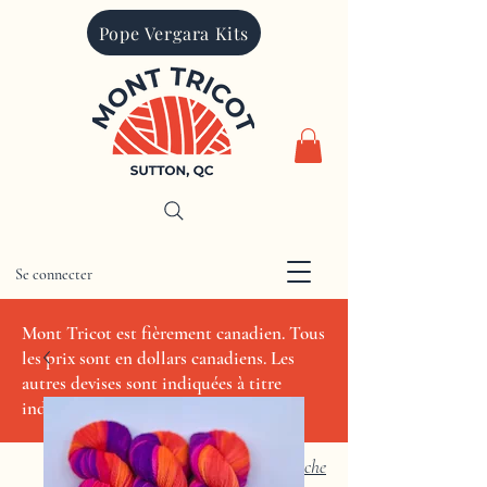
Pope Vergara Kits
Se connecter
CAD (C$)
Mont Tricot est fièrement canadien. Tous
les prix sont en dollars canadiens. Les
autres devises sont indiquées à titre
indicatif seulement.
Recherche