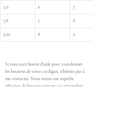
5,6
6
7
7,8
7
8
9,10
8
9
Si vous avez besoin d'aide pour coordonner 
les boutons de votre cardigan, n'hésitez pas à 
me contacter. Nous avons une superbe 
sélection de boutons vintage qui n'attendent 
que vous pour réaliser le projet parfait.