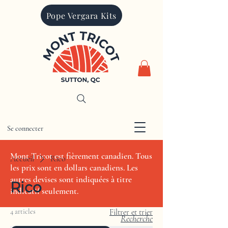
Pope Vergara Kits
Se connecter
CAD (C$)
Mont Tricot est fièrement canadien. Tous
Accueil
Rico
les prix sont en dollars canadiens. Les
autres devises sont indiquées à titre
Rico
indicatif seulement.
4 articles
Filtrer et trier
Recherche