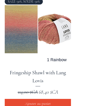
SALE -30%, SOLDE -30%
Fringeship Shawl with Lang
Lovis
Prix original
Prix promotionnel
114,00 $CA
68,40 $CA
Ajouter au panier