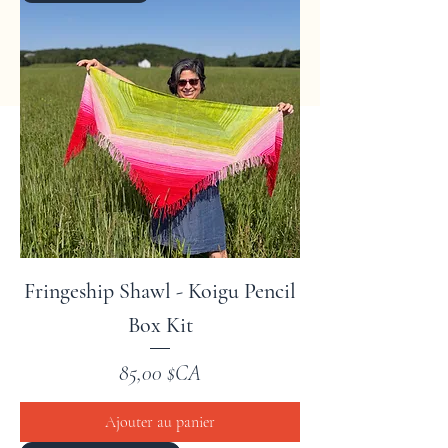
Fringeship Shawl - Koigu Pencil
Box Kit
Prix
85,00 $CA
Ajouter au panier