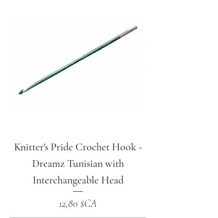
Knitter's Pride Crochet Hook -
Dreamz Tunisian with
Interchangeable Head
Prix
12,80 $CA