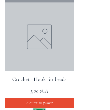
Crochet - Hook for beads
Prix
5,00 $CA
Ajouter au panier