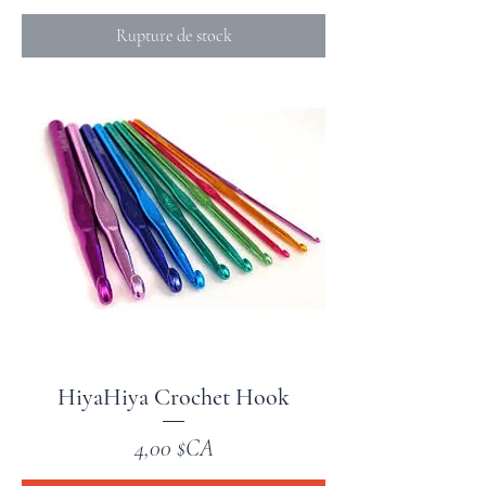
Rupture de stock
HiyaHiya Crochet Hook
Prix
4,00 $CA