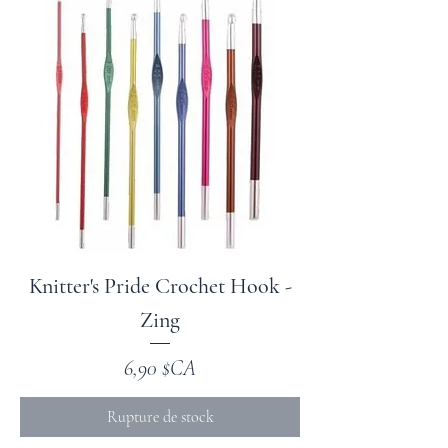
Knitter's Pride Crochet Hook -
Zing
Prix
6,90 $CA
Rupture de stock