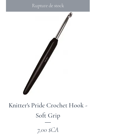
Rupture de stock
Knitter's Pride Crochet Hook -
Soft Grip
Prix
7,00 $CA