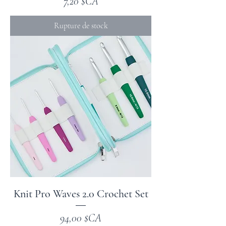
Prix
7,20 $CA
Rupture de stock
Knit Pro Waves 2.0 Crochet Set
Prix
94,00 $CA