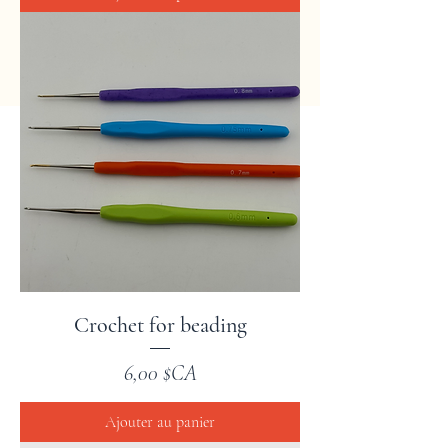
Crochet for beading
Prix
6,00 $CA
Ajouter au panier