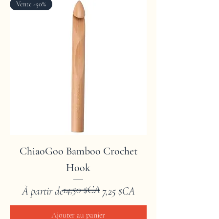
Vente -50%
ChiaoGoo Bamboo Crochet
Hook
14,50 $CA
Prix original
Prix promotionnel
À partir de
7,25 $CA
Ajouter au panier