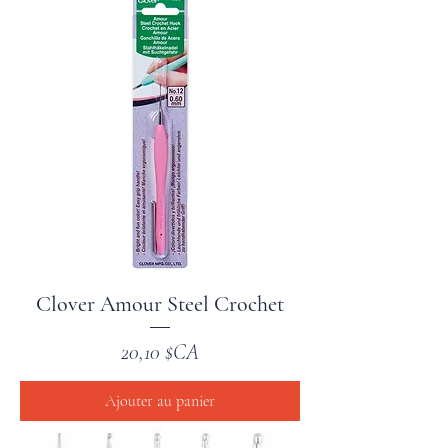
Clover Amour Steel Crochet
Prix
20,10 $CA
Ajouter au panier