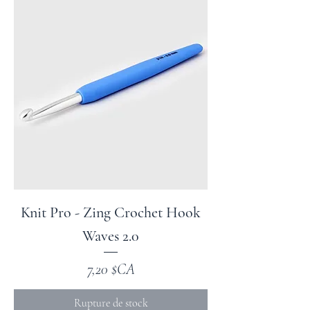
Knit Pro - Zing Crochet Hook
Waves 2.0
Prix
7,20 $CA
Rupture de stock