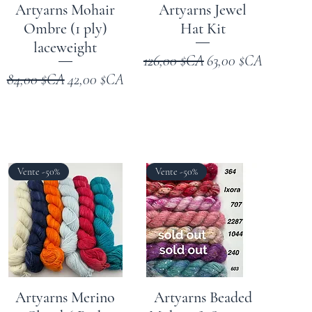
Artyarns Mohair
Artyarns Jewel
Ombre (1 ply)
Hat Kit
laceweight
onnel
Prix original
Prix promotionnel
126,00 $CA
63,00 $CA
Prix original
Prix promotionnel
84,00 $CA
42,00 $CA
Vente -50%
Vente -50%
Artyarns Merino
Artyarns Beaded