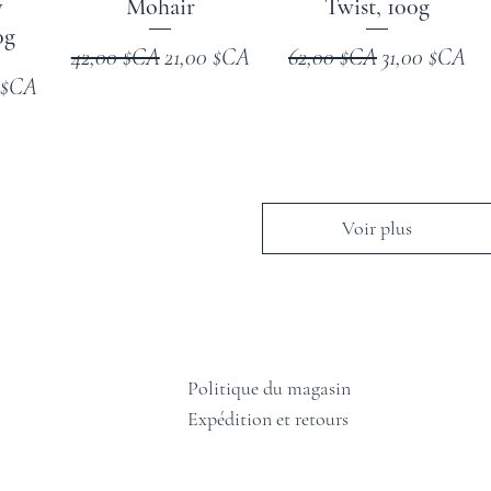
y
Mohair
Twist, 100g
0g
Prix original
Prix promotionnel
Prix original
Prix promoti
42,00 $CA
21,00 $CA
62,00 $CA
31,00 $CA
promotionnel
 $CA
Voir plus
Politique du magasin
Expédition et retours