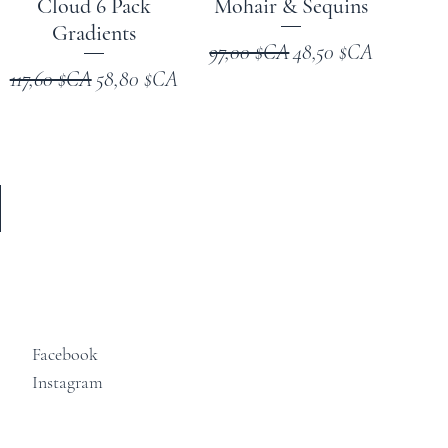
Cloud 6 Pack
Mohair & Sequins
Gradients
onnel
Prix original
Prix promotionnel
97,00 $CA
48,50 $CA
Prix original
Prix promotionnel
117,60 $CA
58,80 $CA
Facebook
Instagram