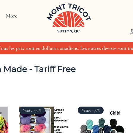
More
R
us les prix sont en dollars canadiens. Les autres devises sont ind
Made - Tariff Free
Vente -50%
Vente -50%