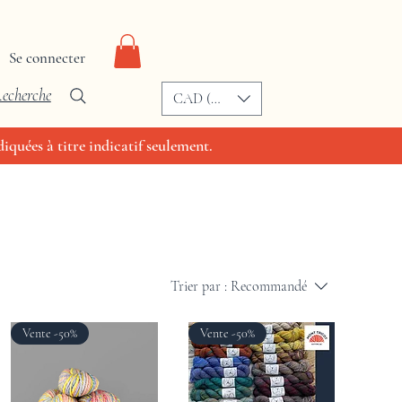
Se connecter
echerche
CAD (C$)
iquées à titre indicatif seulement.
Trier par :
Recommandé
Vente -50%
Vente -50%