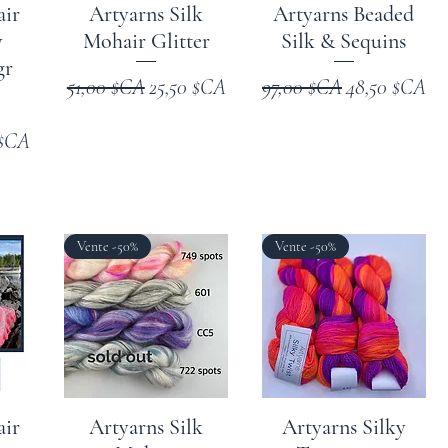
air
Artyarns Silk
Artyarns Beaded
y
Mohair Glitter
Silk & Sequins
gr
Prix original
Prix promotionnel
Prix original
Prix promoti
51,00 $CA
25,50 $CA
97,00 $CA
48,50 $CA
romotionnel
 $CA
Vente -50%
Vente -50%
air
Artyarns Silk
Artyarns Silky