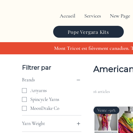
Accueil
Services
New Page
Pope Vergara Kits
Mont Tricot est fièrement canadien. To
Accueil
American Made - Tariff Free
Filtrer par
American 
Brands
Artyarns
16 articles
Spincycle Yarns
MoonDrake Co
Vente -50%
Yarn Weight