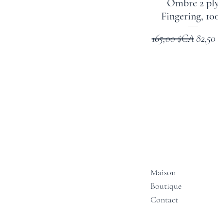
Ombre 2 pl
Fingering, 10
Prix original
Prix 
165,00 $CA
82,50
Maison
Boutique
Contact