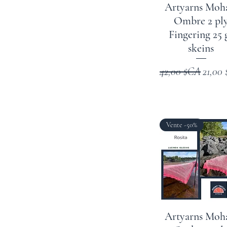
Artyarns Moh
Ombre 2 pl
Fingering 25 
skeins
Prix original
Prix p
42,00 $CA
21,00
Vente -50%
Artyarns Moh