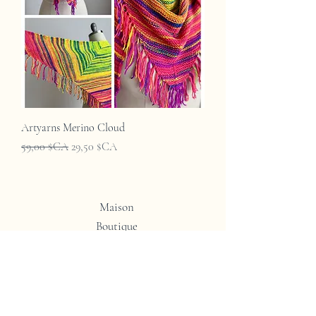
Artyarns Merino Cloud
Prix original
Prix promotionnel
59,00 $CA
29,50 $CA
Maison
Boutique
Contact
Politique du magasin
Expédition et retours