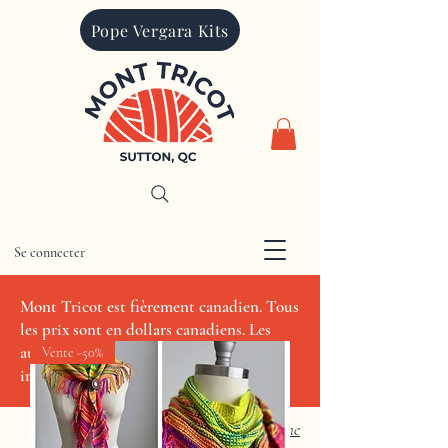
Pope Vergara Kits
Se connecter
CAD (C$)
Mont Tricot est fièrement canadien. Tous
les prix sont en dollars canadiens. Les
autres devises sont indiquées à titre
Vente -50%
indicatif seulement.
Recherche